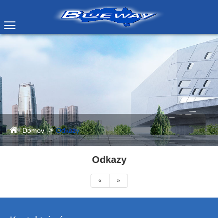
Domov
Odkazy
Odkazy
«
»