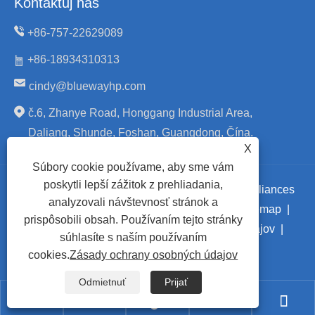
Kontaktuj nás
+86-757-22629089
+86-18934310313
cindy@bluewayhp.com
č.6, Zhanye Road, Honggang Industrial Area,
Daliang, Shunde, Foshan, Guangdong, Čína.
X
Súbory cookie používame, aby sme vám
poskytli lepší zážitok z prehliadania,
Copyright © 2024 Foshan Blueway Electric Appliances
analyzovali návštevnosť stránok a
Co., Ltd. Všetky práva vyhradené.
Links
|
Sitemap
|
prispôsobili obsah. Používaním tejto stránky
RSS
|
XML
|
Zásady ochrany osobných údajov
|
súhlasíte s naším používaním
cookies.
Zásady ochrany osobných údajov
Odmietnuť
Prijať




